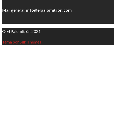
Mail general:
info@elpalomitron.com
© El Palomitrón 2021
Tema por Silk Themes