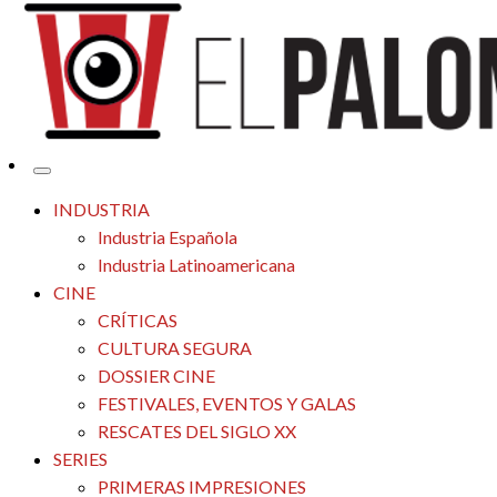
Tu espacio de la industria de cine española y latinoamericana
El Palomitrón
INDUSTRIA
Industria Española
Industria Latinoamericana
CINE
CRÍTICAS
CULTURA SEGURA
DOSSIER CINE
FESTIVALES, EVENTOS Y GALAS
RESCATES DEL SIGLO XX
SERIES
PRIMERAS IMPRESIONES