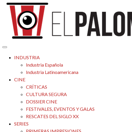
Saltar
al
contenido
Tu espacio de la industria de cine española y latinoamericana
El Palomitrón
INDUSTRIA
Industria Española
Industria Latinoamericana
CINE
CRÍTICAS
CULTURA SEGURA
DOSSIER CINE
FESTIVALES, EVENTOS Y GALAS
RESCATES DEL SIGLO XX
SERIES
PRIMERAS IMPRESIONES