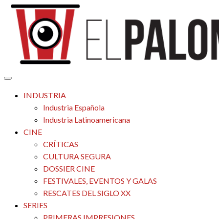
Saltar
al
contenido
Tu espacio de la industria de cine española y latinoamericana
El Palomitrón
INDUSTRIA
Industria Española
Industria Latinoamericana
CINE
CRÍTICAS
CULTURA SEGURA
DOSSIER CINE
FESTIVALES, EVENTOS Y GALAS
RESCATES DEL SIGLO XX
SERIES
PRIMERAS IMPRESIONES