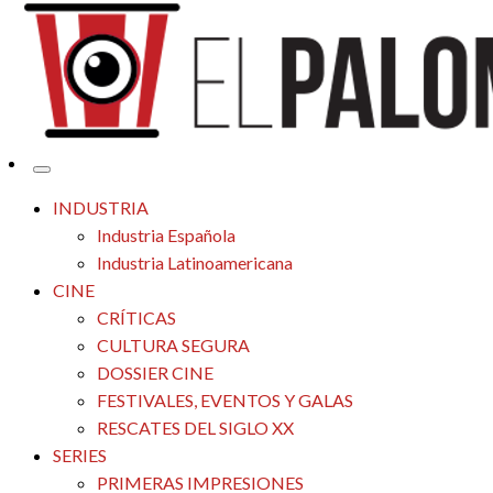
Tu espacio de la industria de cine española y latinoamericana
El Palomitrón
INDUSTRIA
Industria Española
Industria Latinoamericana
CINE
CRÍTICAS
CULTURA SEGURA
DOSSIER CINE
FESTIVALES, EVENTOS Y GALAS
RESCATES DEL SIGLO XX
SERIES
PRIMERAS IMPRESIONES