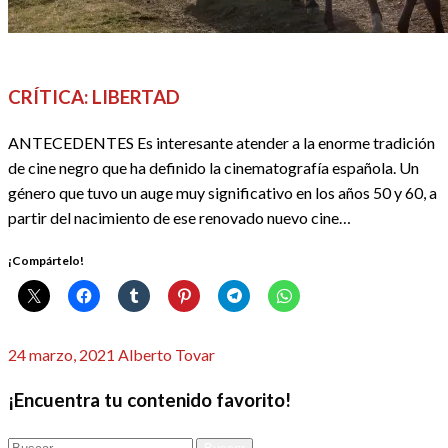
CINE
CRÍTICAS
REDACTORES
CRÍTICA: LIBERTAD
ANTECEDENTES Es interesante atender a la enorme tradición
de cine negro que ha definido la cinematografía española. Un
género que tuvo un auge muy significativo en los años 50 y 60, a
partir del nacimiento de ese renovado nuevo cine…
¡Compártelo!
Publicado
24 marzo, 2021
Alberto Tovar
el
¡Encuentra tu contenido favorito!
Buscar: