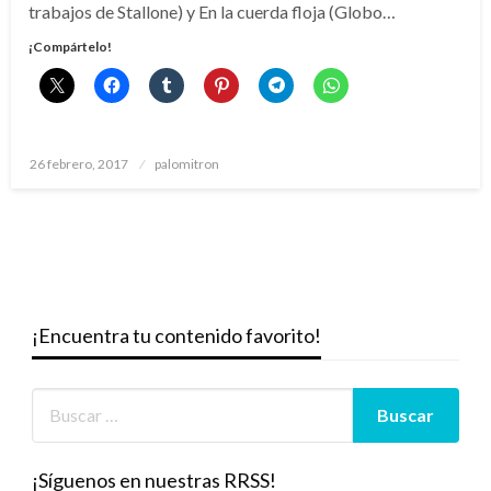
trabajos de Stallone) y En la cuerda floja (Globo…
¡Compártelo!
Publicado
26 febrero, 2017
palomitron
el
¡Encuentra tu contenido favorito!
¡Síguenos en nuestras RRSS!