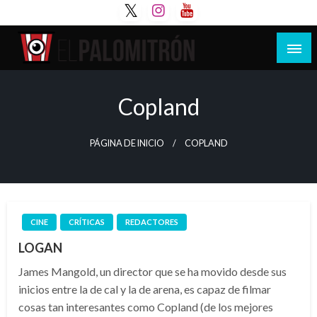
Saltar
al
contenido
Tu espacio de la industria de cine española y
El Palomitrón
latinoamericana
Copland
PÁGINA DE INICIO
COPLAND
CINE
CRÍTICAS
REDACTORES
LOGAN
James Mangold, un director que se ha movido desde sus
inicios entre la de cal y la de arena, es capaz de filmar
cosas tan interesantes como Copland (de los mejores