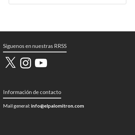
Síguenos en nuestras RRSS
X
Instagram
YouTube
Información de contacto
Mail general:
info@elpalomitron.com