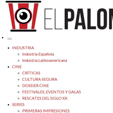
Tu espacio de la industria de cine española y latinoamericana
El Palomitrón
INDUSTRIA
Industria Española
Industria Latinoamericana
CINE
CRÍTICAS
CULTURA SEGURA
DOSSIER CINE
FESTIVALES, EVENTOS Y GALAS
RESCATES DEL SIGLO XX
SERIES
PRIMERAS IMPRESIONES