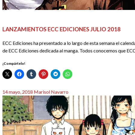
ACTUALIDAD
ANIME / MANGA
CALENDARIO DE LANZAM
LANZAMIENTOS ECC EDICIONES JULIO 2018
ECC Ediciones ha presentado a lo largo de esta semana el calenda
de ECC Ediciones dedicada al manga. Todos conocemos que EC
¡Compártelo!
Publicado
14 mayo, 2018
Marisol Navarro
el