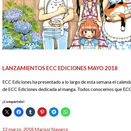
ACTUALIDAD
ANIME / MANGA
CALENDARIO DE LANZAM
LANZAMIENTOS ECC EDICIONES MAYO 2018
ECC Ediciones ha presentado a lo largo de esta semana el calend
de ECC Ediciones dedicada al manga. Todos conocemos que EC
¡Compártelo!
Publicado
12 marzo, 2018
Marisol Navarro