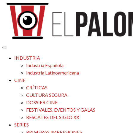
Saltar
al
contenido
Tu espacio de la industria de cine española y latinoamericana
El Palomitrón
INDUSTRIA
Industria Española
Industria Latinoamericana
CINE
CRÍTICAS
CULTURA SEGURA
DOSSIER CINE
FESTIVALES, EVENTOS Y GALAS
RESCATES DEL SIGLO XX
SERIES
PRIMERAS IMPRESIONES