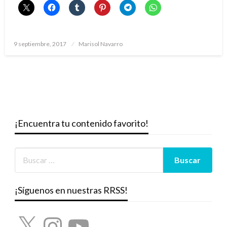
Publicado
9 septiembre, 2017
Marisol Navarro
el
¡Encuentra tu contenido favorito!
¡Síguenos en nuestras RRSS!
X
Instagram
YouTube