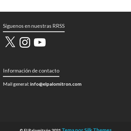
Síguenos en nuestras RRSS
X
Instagram
YouTube
Información de contacto
Mail general:
info@elpalomitron.com
Tema por Silk Themes
© El Palomitrón 2021