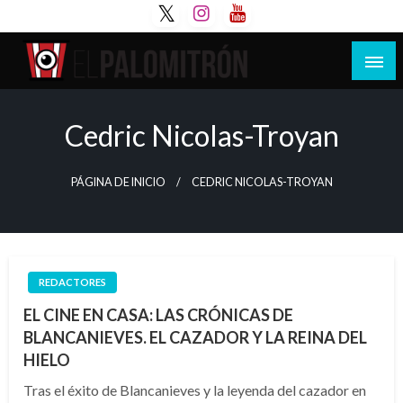
Saltar
al
contenido
Tu espacio de la industria de cine española y
El Palomitrón
latinoamericana
Cedric Nicolas-Troyan
PÁGINA DE INICIO
CEDRIC NICOLAS-TROYAN
REDACTORES
EL CINE EN CASA: LAS CRÓNICAS DE
BLANCANIEVES. EL CAZADOR Y LA REINA DEL
HIELO
Tras el éxito de Blancanieves y la leyenda del cazador en