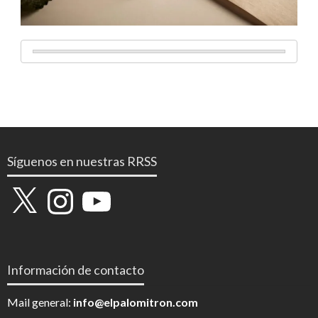
Síguenos en nuestras RRSS
X
Instagram
YouTube
Información de contacto
Mail general:
info@elpalomitron.com