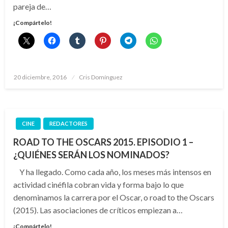
pareja de…
¡Compártelo!
Publicado
20 diciembre, 2016
Cris Domínguez
el
CINE
REDACTORES
ROAD TO THE OSCARS 2015. EPISODIO 1 –
¿QUIÉNES SERÁN LOS NOMINADOS?
Y ha llegado. Como cada año, los meses más intensos en
actividad cinéfila cobran vida y forma bajo lo que
denominamos la carrera por el Oscar, o road to the Oscars
(2015). Las asociaciones de críticos empiezan a…
¡Compártelo!