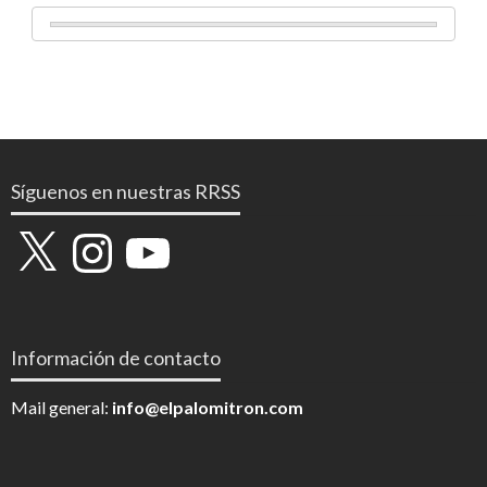
Síguenos en nuestras RRSS
X
Instagram
YouTube
Información de contacto
Mail general:
info@elpalomitron.com