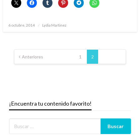
Publicado
6 octubre, 2014
Lydia Martinez
el
Paginación
de
Anteriores
1
2
entradas
¡Encuentra tu contenido favorito!