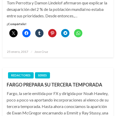
Tom Perrotta y Damon Lindelof afirmaron que explicar la
desaparición del 2 % de la población mundial no estaba
entre sus prioridades. Desde entonces,…
¡Compártelo!
Publicado
25 enero, 2017
Jose Cruz
el
REDACTORES
SERIES
FARGO PREPARA SU TERCERA TEMPORADA
Fargo, la serie emitida por FX y dirigida por Noah Hawley,
poco a poco va aportando incorporaciones al elenco de su
tercera temporada. Hasta ahora conocíamos la aparición
de Ewan McGregor encarnando a Emmit y Ray Stussy, una