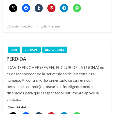
Publicado
10 noviembre, 2014
Lydia Martinez
el
CINE
CRÍTICAS
REDACTORES
PERDIDA
DAVID FINCHER (SEVEN, EL CLUB DE LA LUCHA) no
es desconocedor de la perversidad de la naturaleza
humana. Al contrario, ha cimentado su carrera con
personajes complejos, oscuros e inteligentemente
diseñados para que el espectador sutilmente apoye la
crítica…
¡Compártelo!