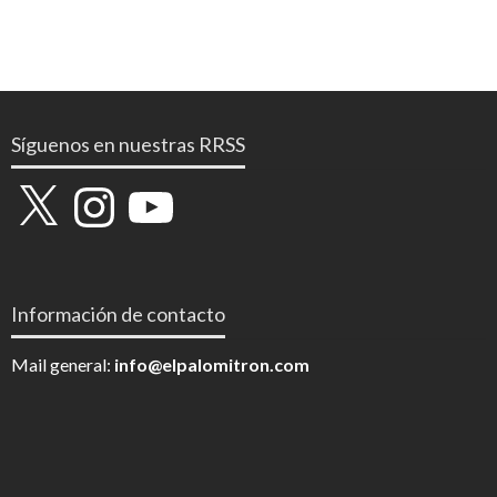
Síguenos en nuestras RRSS
X
Instagram
YouTube
Información de contacto
Mail general:
info@elpalomitron.com