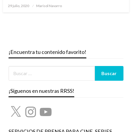
Publicado
29 julio, 2020
Marisol Navarro
el
¡Encuentra tu contenido favorito!
¡Síguenos en nuestras RRSS!
X
Instagram
YouTube
SERVICIOS DE PRENSA PARA CINE, SERIES,