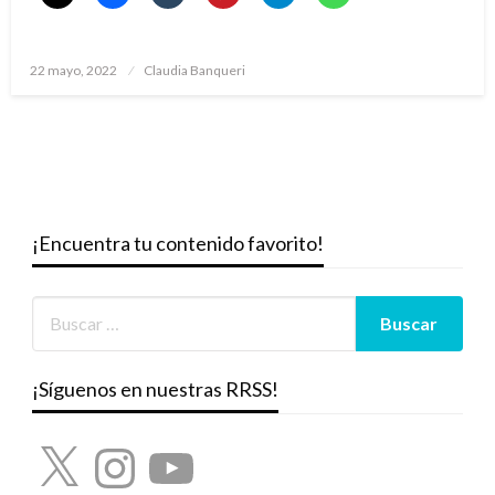
Publicado
22 mayo, 2022
Claudia Banqueri
el
¡Encuentra tu contenido favorito!
¡Síguenos en nuestras RRSS!
X
Instagram
YouTube