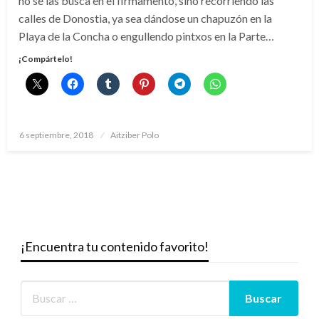
no se las busca en el firmamento, sino recorriendo las
calles de Donostia, ya sea dándose un chapuzón en la
Playa de la Concha o engullendo pintxos en la Parte…
¡Compártelo!
Publicado
6 septiembre, 2018
Aitziber Polo
el
¡Encuentra tu contenido favorito!