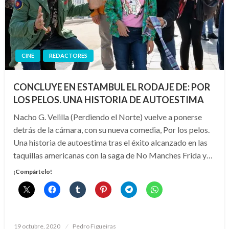
CINE
REDACTORES
CONCLUYE EN ESTAMBUL EL RODAJE DE: POR
LOS PELOS. UNA HISTORIA DE AUTOESTIMA
Nacho G. Velilla (Perdiendo el Norte) vuelve a ponerse
detrás de la cámara, con su nueva comedia, Por los pelos.
Una historia de autoestima tras el éxito alcanzado en las
taquillas americanas con la saga de No Manches Frida y…
¡Compártelo!
Publicado
19 octubre, 2020
Pedro Figueiras