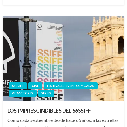
el
66 SSIFF
CINE
FESTIVALES, EVENTOS Y GALAS
REDACTORES
SERIES
LOS IMPRESCINDIBLES DEL 66SSIFF
Como cada septiembre desde hace 66 años, a las estrellas