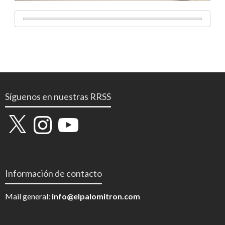
Síguenos en nuestras RRSS
X
Instagram
YouTube
Información de contacto
Mail general:
info@elpalomitron.com