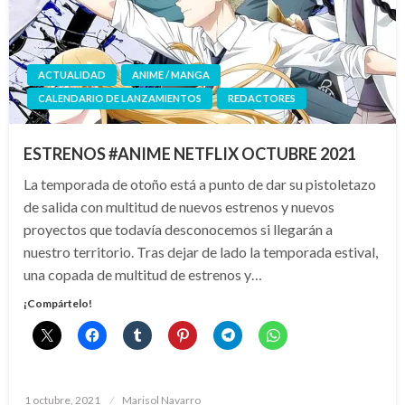
ACTUALIDAD
ANIME / MANGA
CALENDARIO DE LANZAMIENTOS
REDACTORES
ESTRENOS #ANIME NETFLIX OCTUBRE 2021
La temporada de otoño está a punto de dar su pistoletazo
de salida con multitud de nuevos estrenos y nuevos
proyectos que todavía desconocemos si llegarán a
nuestro territorio. Tras dejar de lado la temporada estival,
una copada de multitud de estrenos y…
¡Compártelo!
Publicado
1 octubre, 2021
Marisol Navarro