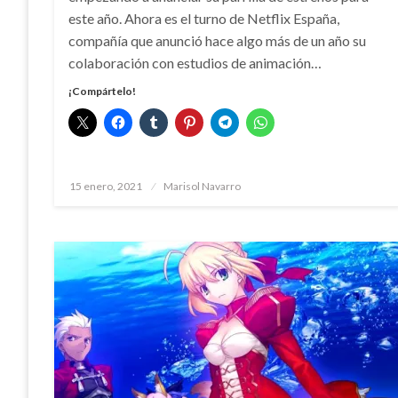
este año. Ahora es el turno de Netflix España,
compañía que anunció hace algo más de un año su
colaboración con estudios de animación…
¡Compártelo!
Publicado
15 enero, 2021
Marisol Navarro
el