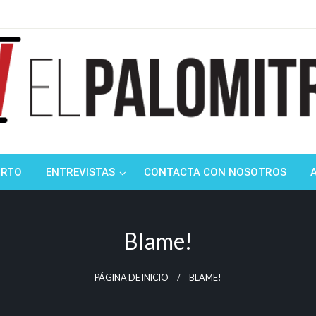
ndustria de cine española y latinoamericana
mitrón
ORTO
ENTREVISTAS
CONTACTA CON NOSOTROS
Blame!
PÁGINA DE INICIO
BLAME!