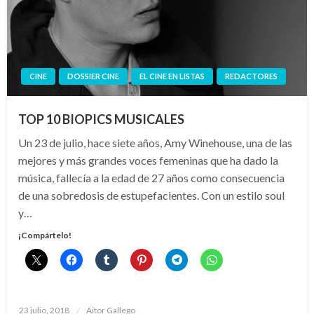
CINE
DOSSIER CINE
EL CINE EN LISTAS
REDACTORES
TOP 10 BIOPICS MUSICALES
Un 23 de julio, hace siete años, Amy Winehouse, una de las
mejores y más grandes voces femeninas que ha dado la
música, fallecía a la edad de 27 años como consecuencia
de una sobredosis de estupefacientes. Con un estilo soul
y…
¡Compártelo!
Publicado
23 julio, 2018
Aitor Gallego