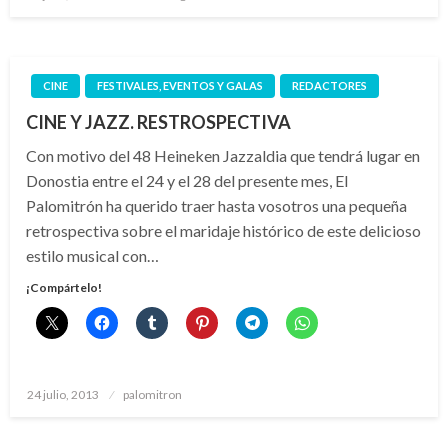
el
CINE
FESTIVALES, EVENTOS Y GALAS
REDACTORES
CINE Y JAZZ. RESTROSPECTIVA
Con motivo del 48 Heineken Jazzaldia que tendrá lugar en
Donostia entre el 24 y el 28 del presente mes, El
Palomitrón ha querido traer hasta vosotros una pequeña
retrospectiva sobre el maridaje histórico de este delicioso
estilo musical con…
¡Compártelo!
Publicado
24 julio, 2013
palomitron
el