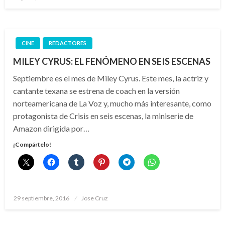
el
CINE
REDACTORES
MILEY CYRUS: EL FENÓMENO EN SEIS ESCENAS
Septiembre es el mes de Miley Cyrus. Este mes, la actriz y
cantante texana se estrena de coach en la versión
norteamericana de La Voz y, mucho más interesante, como
protagonista de Crisis en seis escenas, la miniserie de
Amazon dirigida por…
¡Compártelo!
Publicado
29 septiembre, 2016
Jose Cruz
el