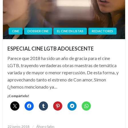
CINE
DOSSIER CINE
EL CINE EN LISTAS
REDACTORES
ESPECIAL CINE LGTB ADOLESCENTE
Parece que 2018 ha sido un año de gracia para el cine
LGTB, trayendo verdaderas obras maestras de temática
variada y de mayor o menor repercusión. De esta forma, y
aprovechando tanto el estreno de Con amor, Simon
(¿hemos mencionado ya…
¡Compártelo!
Publicado
22 junio, 2018
Álvaro Salas