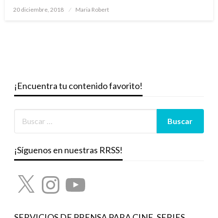
Publicado
20 diciembre, 2018
Maria Robert
el
¡Encuentra tu contenido favorito!
¡Síguenos en nuestras RRSS!
X
Instagram
YouTube
SERVICIOS DE PRENSA PARA CINE, SERIES,