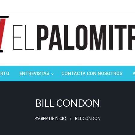
ndustria de cine española y latinoamericana
mitrón
ORTO
ENTREVISTAS
CONTACTA CON NOSOTROS
BILL CONDON
PÁGINA DE INICIO
BILL CONDON