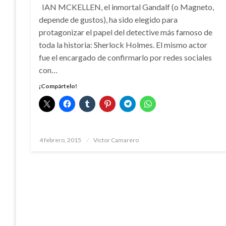
IAN MCKELLEN, el inmortal Gandalf (o Magneto,
depende de gustos), ha sido elegido para
protagonizar el papel del detective más famoso de
toda la historia: Sherlock Holmes. El mismo actor
fue el encargado de confirmarlo por redes sociales
con…
¡Compártelo!
Publicado
4 febrero, 2015
Víctor Camarero
el