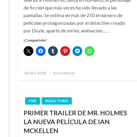
de ficción que más veces ha sido llevado a las
pantallas. Se estima en más de 250 el número de
películas protagonizadas por el detective creado
por Doyle, aparte de series, animación……
¡Compártelo!
Publicado
18 abril, 2018
Rocío Alarcos
el
CINE
REDACTORES
PRIMER TRAILER DE MR. HOLMES
LA NUEVA PELÍCULA DE IAN
MCKELLEN