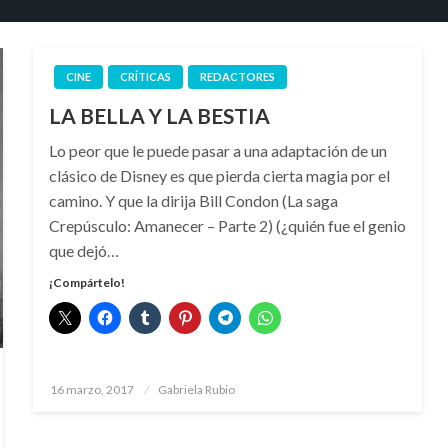
CINE
CRÍTICAS
REDACTORES
LA BELLA Y LA BESTIA
Lo peor que le puede pasar a una adaptación de un
clásico de Disney es que pierda cierta magia por el
camino. Y que la dirija Bill Condon (La saga
Crepúsculo: Amanecer – Parte 2) (¿quién fue el genio
que dejó…
¡Compártelo!
Publicado
16 marzo, 2017
Gabriela Rubio
el