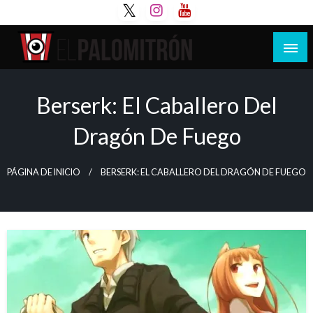
Saltar
al
contenido
Tu espacio de la industria de cine española y
El Palomitrón
latinoamericana
Berserk: El Caballero Del
Dragón De Fuego
PÁGINA DE INICIO
BERSERK: EL CABALLERO DEL DRAGÓN DE FUEGO