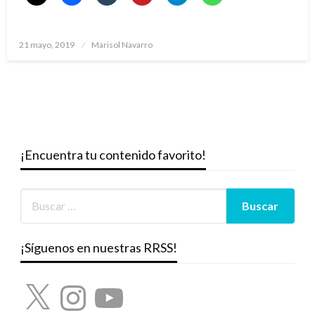
Publicado
21 mayo, 2019
Marisol Navarro
el
¡Encuentra tu contenido favorito!
¡Síguenos en nuestras RRSS!
X
Instagram
YouTube