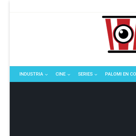
Saltar
al
contenido
Tu espacio de la i
El Palo
INDUSTRIA
CINE
SERIES
PALOMI EN C