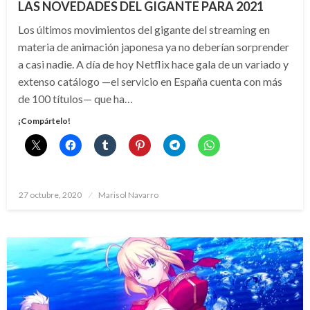
LAS NOVEDADES DEL GIGANTE PARA 2021
Los últimos movimientos del gigante del streaming en
materia de animación japonesa ya no deberían sorprender
a casi nadie. A día de hoy Netflix hace gala de un variado y
extenso catálogo —el servicio en España cuenta con más
de 100 títulos— que ha…
¡Compártelo!
Publicado
27 octubre, 2020
Marisol Navarro
el