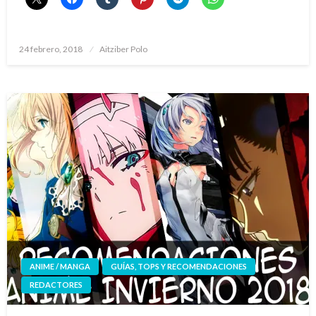
Publicado
24 febrero, 2018
Aitziber Polo
el
ANIME / MANGA
GUÍAS, TOPS Y RECOMENDACIONES
REDACTORES