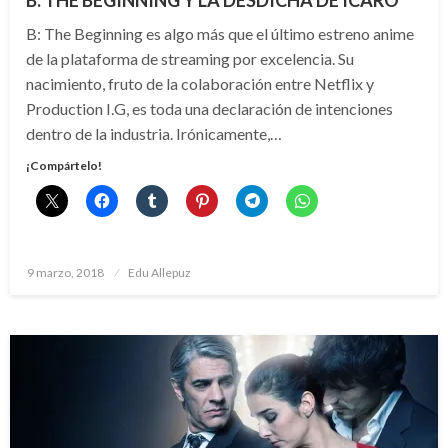
B: THE BEGINNING Y LA DESDICHA DE ÍCARO
B: The Beginning es algo más que el último estreno anime
de la plataforma de streaming por excelencia. Su
nacimiento, fruto de la colaboración entre Netflix y
Production I.G, es toda una declaración de intenciones
dentro de la industria. Irónicamente,…
¡Compártelo!
Publicado
9 marzo, 2018
Edu Allepuz
el