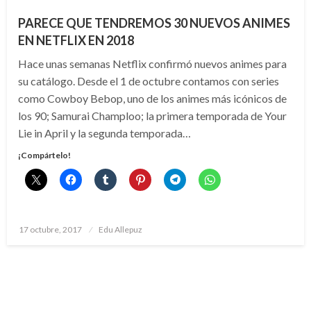
PARECE QUE TENDREMOS 30 NUEVOS ANIMES
EN NETFLIX EN 2018
Hace unas semanas Netflix confirmó nuevos animes para
su catálogo. Desde el 1 de octubre contamos con series
como Cowboy Bebop, uno de los animes más icónicos de
los 90; Samurai Champloo; la primera temporada de Your
Lie in April y la segunda temporada…
¡Compártelo!
Publicado
17 octubre, 2017
Edu Allepuz
el