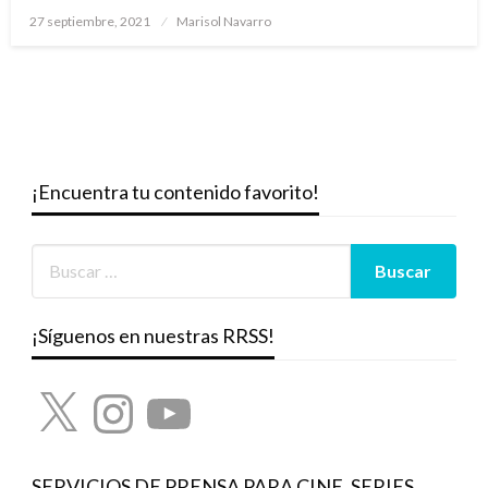
Publicado
27 septiembre, 2021
Marisol Navarro
el
¡Encuentra tu contenido favorito!
¡Síguenos en nuestras RRSS!
X
Instagram
YouTube
SERVICIOS DE PRENSA PARA CINE, SERIES,