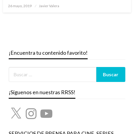
Publicado
26 mayo, 2019
Javier Valera
el
¡Encuentra tu contenido favorito!
¡Síguenos en nuestras RRSS!
X
Instagram
YouTube
SERVICIOS DE PRENSA PARA CINE, SERIES,