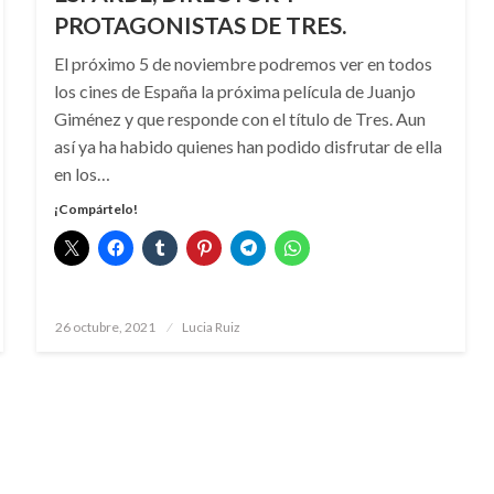
PROTAGONISTAS DE TRES.
El próximo 5 de noviembre podremos ver en todos
los cines de España la próxima película de Juanjo
Giménez y que responde con el título de Tres. Aun
así ya ha habido quienes han podido disfrutar de ella
en los…
¡Compártelo!
Publicado
26 octubre, 2021
Lucia Ruiz
el