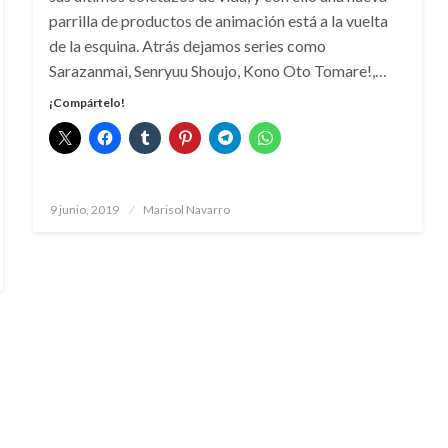
parrilla de productos de animación está a la vuelta
de la esquina. Atrás dejamos series como
Sarazanmai, Senryuu Shoujo, Kono Oto Tomare!,…
¡Compártelo!
Publicado
9 junio, 2019
Marisol Navarro
el