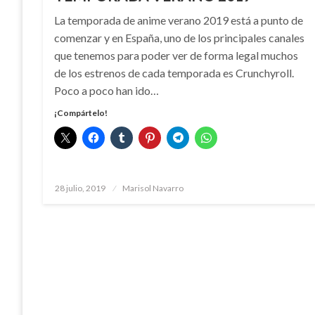
La temporada de anime verano 2019 está a punto de
comenzar y en España, uno de los principales canales
que tenemos para poder ver de forma legal muchos
de los estrenos de cada temporada es Crunchyroll.
Poco a poco han ido…
¡Compártelo!
Publicado
28 julio, 2019
Marisol Navarro
el