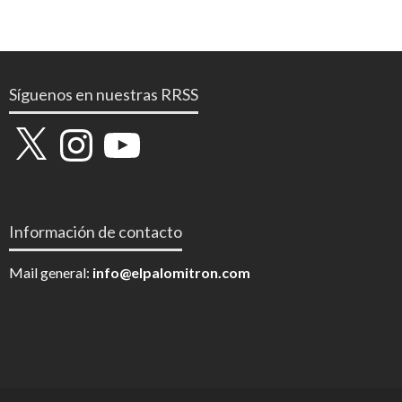
Síguenos en nuestras RRSS
X
Instagram
YouTube
Información de contacto
Mail general:
info@elpalomitron.com