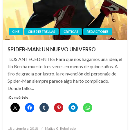
CINE
CINE 5 ESTRELLAS
CRÍTICAS
REDACTORES
SPIDER-MAN: UN NUEVO UNIVERSO
LOS ANTECEDENTES Para que nos hagamos una idea, el
tío Ben ha muerto tres veces en menos de quince años. A
tiro de gracia por lustro, la reinvención del personaje de
Spider-Man siempre parece algo harto complicado.
Donde falló…
¡Compártelo!
Publicado
18 diciembre, 2018
Matías G. Rebolledo