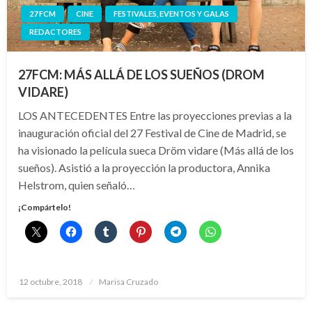
27 FCM
CINE
FESTIVALES, EVENTOS Y GALAS
REDACTORES
27FCM: MÁS ALLÁ DE LOS SUEÑOS (DROM
VIDARE)
LOS ANTECEDENTES Entre las proyecciones previas a la
inauguración oficial del 27 Festival de Cine de Madrid, se
ha visionado la película sueca Dröm vidare (Más allá de los
sueños). Asistió a la proyección la productora, Annika
Helstrom, quien señaló…
¡Compártelo!
Publicado
12 octubre, 2018
Marisa Cruzado
el