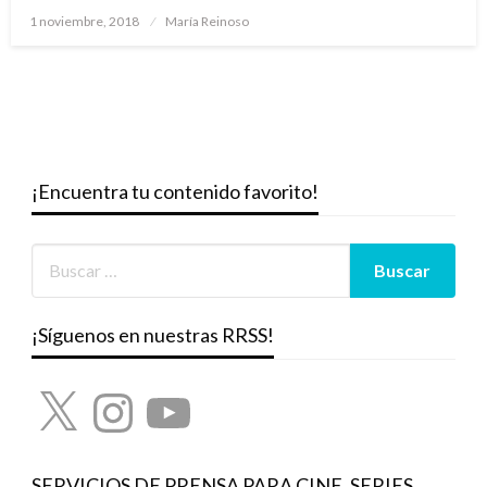
Publicado
1 noviembre, 2018
María Reinoso
el
¡Encuentra tu contenido favorito!
¡Síguenos en nuestras RRSS!
X
Instagram
YouTube
SERVICIOS DE PRENSA PARA CINE, SERIES,