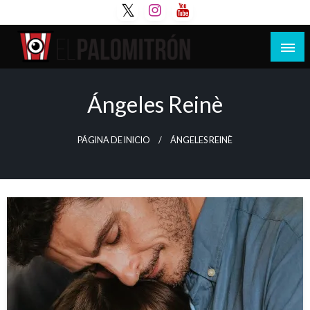
Saltar
al
contenido
Tu espacio de la industria de cine española y
El Palomitrón
latinoamericana
Ángeles Reinè
PÁGINA DE INICIO
ÁNGELES REINÈ