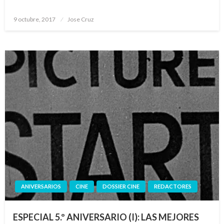
Publicado
9 octubre, 2017
Jose Cruz
el
ANIVERSARIOS
CINE
DOSSIER CINE
REDACTORES
ESPECIAL 5.º ANIVERSARIO (I): LAS MEJORES