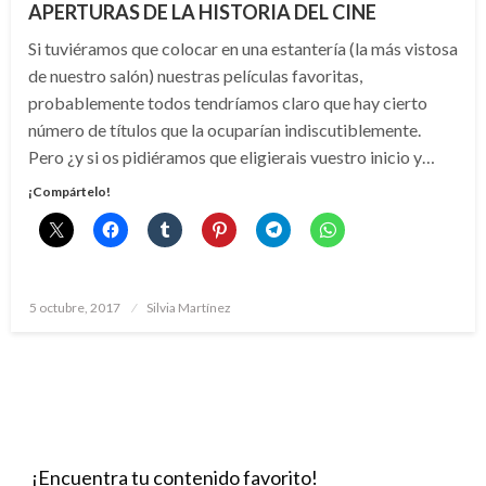
APERTURAS DE LA HISTORIA DEL CINE
Si tuviéramos que colocar en una estantería (la más vistosa
de nuestro salón) nuestras películas favoritas,
probablemente todos tendríamos claro que hay cierto
número de títulos que la ocuparían indiscutiblemente.
Pero ¿y si os pidiéramos que eligierais vuestro inicio y…
¡Compártelo!
Publicado
5 octubre, 2017
Silvia Martínez
el
¡Encuentra tu contenido favorito!