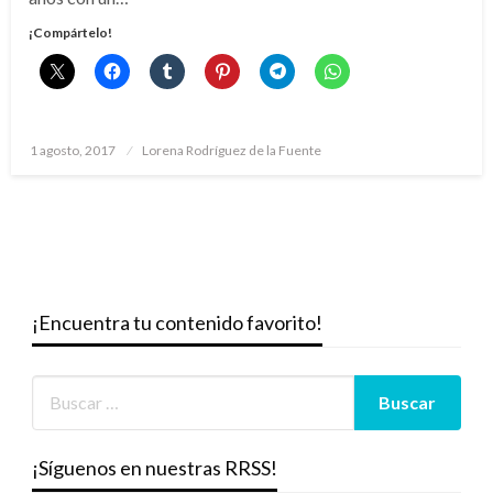
¡Compártelo!
Publicado
1 agosto, 2017
Lorena Rodríguez de la Fuente
el
¡Encuentra tu contenido favorito!
¡Síguenos en nuestras RRSS!