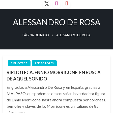
Saltar
al
contenido
ALESSANDRO DE ROSA
PÁGINA DE INICIO
ALESSANDRO DE ROSA
BIBLIOTECA
REDACTORES
BIBLIOTECA. ENNIO MORRICONE. EN BUSCA
DE AQUEL SONIDO
Es gracias a Alessandro De Rosa y, en España, gracias a
MALPASO, que podemos desentrañar la verdadera figura
de Ennio Morricone, hasta ahora compuesta por corcheas,
bemoles y claves de fa. Morricone es un italiano de 85
años con un…