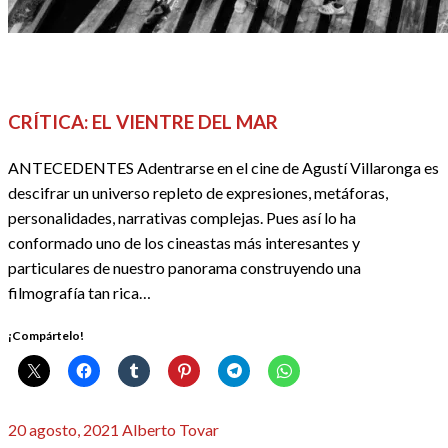
CINE
CRÍTICAS
FESTIVALES, EVENTOS Y GALAS
REDACTORES
CRÍTICA: EL VIENTRE DEL MAR
ANTECEDENTES Adentrarse en el cine de Agustí Villaronga es
descifrar un universo repleto de expresiones, metáforas,
personalidades, narrativas complejas. Pues así lo ha
conformado uno de los cineastas más interesantes y
particulares de nuestro panorama construyendo una
filmografía tan rica…
¡Compártelo!
Publicado
20 agosto, 2021
Alberto Tovar