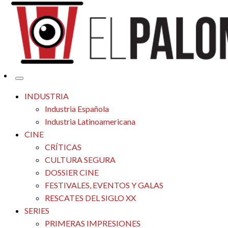
Tu espacio de la industria de cine española y latinoamericana
El Palomitrón
INDUSTRIA
Industria Española
Industria Latinoamericana
CINE
CRÍTICAS
CULTURA SEGURA
DOSSIER CINE
FESTIVALES, EVENTOS Y GALAS
RESCATES DEL SIGLO XX
SERIES
PRIMERAS IMPRESIONES