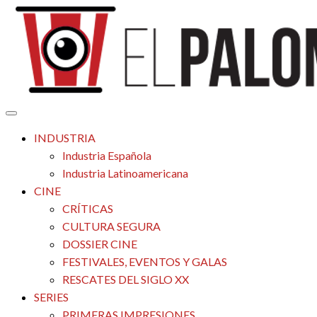
Saltar
al
contenido
Tu espacio de la industria de cine española y latinoamericana
El Palomitrón
INDUSTRIA
Industria Española
Industria Latinoamericana
CINE
CRÍTICAS
CULTURA SEGURA
DOSSIER CINE
FESTIVALES, EVENTOS Y GALAS
RESCATES DEL SIGLO XX
SERIES
PRIMERAS IMPRESIONES