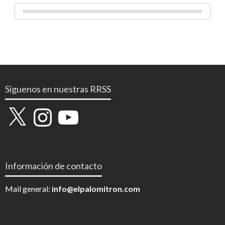
Síguenos en nuestras RRSS
X
Instagram
YouTube
Información de contacto
Mail general:
info@elpalomitron.com