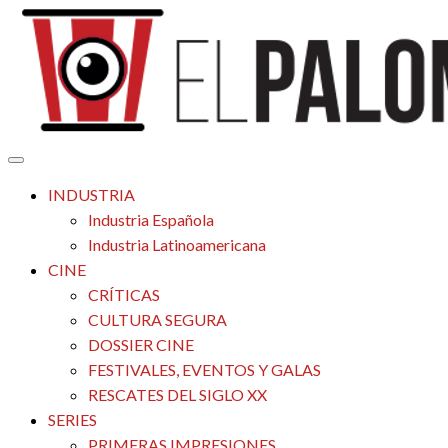
Saltar
al
contenido
Tu espacio de la industria de cine española y latinoamericana
El Palomitrón
INDUSTRIA
Industria Española
Industria Latinoamericana
CINE
CRÍTICAS
CULTURA SEGURA
DOSSIER CINE
FESTIVALES, EVENTOS Y GALAS
RESCATES DEL SIGLO XX
SERIES
PRIMERAS IMPRESIONES