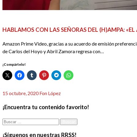
DOSSIER SERIES
REDACTORES
SERIES
HABLAMOS CON LAS SEÑORAS DEL (H)AMPA: «EL 
Amazon Prime Video, gracias a su acuerdo de emisión preferenci
de Carlos del Hoyo y Abril Zamora regresa con…
¡Compártelo!
Publicado
15 octubre, 2020
Fon López
el
¡Encuentra tu contenido favorito!
Buscar:
¡Síguenos en nuestras RRSS!