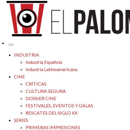
Tu espacio de la industria de cine española y latinoamericana
El Palomitrón
INDUSTRIA
Industria Española
Industria Latinoamericana
CINE
CRÍTICAS
CULTURA SEGURA
DOSSIER CINE
FESTIVALES, EVENTOS Y GALAS
RESCATES DEL SIGLO XX
SERIES
PRIMERAS IMPRESIONES