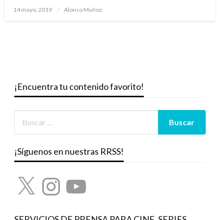
Publicado
14 mayo, 2019
Alonso Muñoz
el
¡Encuentra tu contenido favorito!
¡Síguenos en nuestras RRSS!
X
Instagram
YouTube
SERVICIOS DE PRENSA PARA CINE, SERIES,