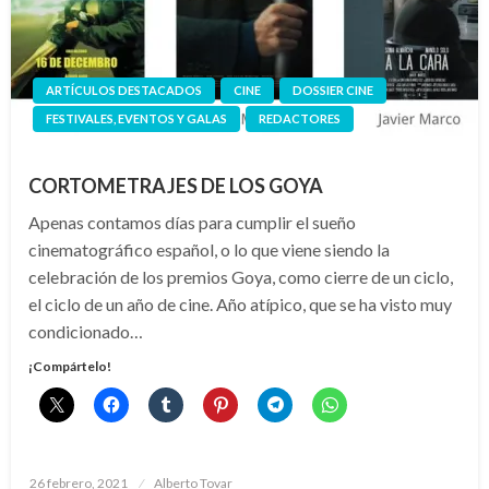
ARTÍCULOS DESTACADOS
CINE
DOSSIER CINE
FESTIVALES, EVENTOS Y GALAS
REDACTORES
CORTOMETRAJES DE LOS GOYA
Apenas contamos días para cumplir el sueño
cinematográfico español, o lo que viene siendo la
celebración de los premios Goya, como cierre de un ciclo,
el ciclo de un año de cine. Año atípico, que se ha visto muy
condicionado…
¡Compártelo!
Publicado
26 febrero, 2021
Alberto Tovar