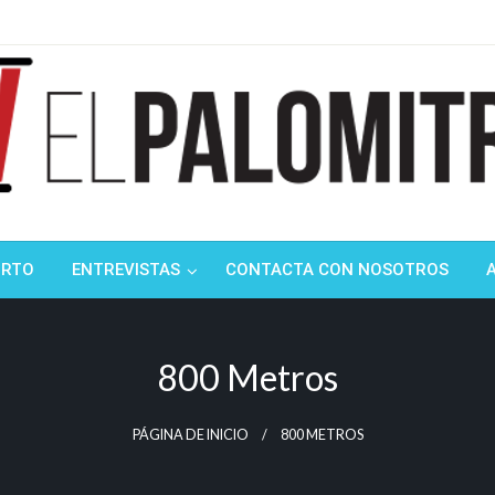
ndustria de cine española y latinoamericana
mitrón
ORTO
ENTREVISTAS
CONTACTA CON NOSOTROS
800 Metros
PÁGINA DE INICIO
800 METROS