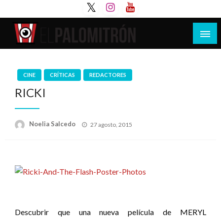
Saltar
al
contenido
Tu espacio de la industria de cine española y
El Palomitrón
latinoamericana
CINE
CRÍTICAS
REDACTORES
RICKI
Publicado
Noelia Salcedo
27 agosto, 2015
el
Descubrir que una nueva película de MERYL