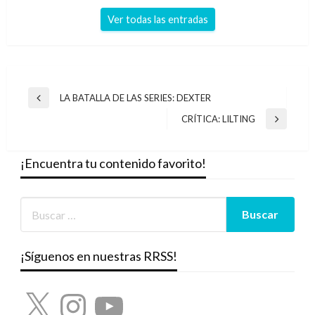
Ver todas las entradas
Navegación
LA BATALLA DE LAS SERIES: DEXTER
Entrada
de
anterior
CRÍTICA: LILTING
Entrada
entradas
siguiente
¡Encuentra tu contenido favorito!
¡Síguenos en nuestras RRSS!
X
Instagram
YouTube