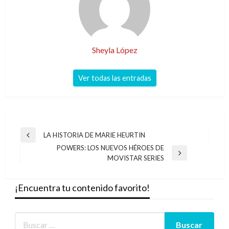
Sheyla López
Ver todas las entradas
Navegación
LA HISTORIA DE MARIE HEURTIN
Entrada
de
POWERS: LOS NUEVOS HÉROES DE
anterior
Entrada
MOVISTAR SERIES
entradas
siguiente
¡Encuentra tu contenido favorito!