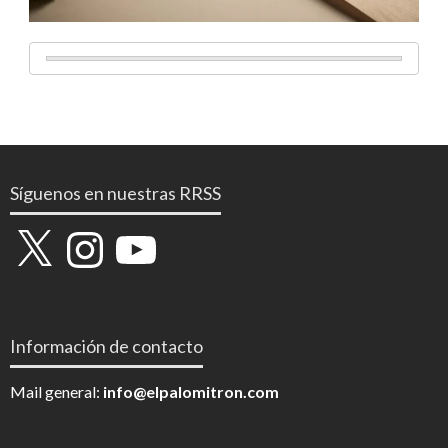
Síguenos en nuestras RRSS
X
Instagram
YouTube
Información de contacto
Mail general:
info@elpalomitron.com