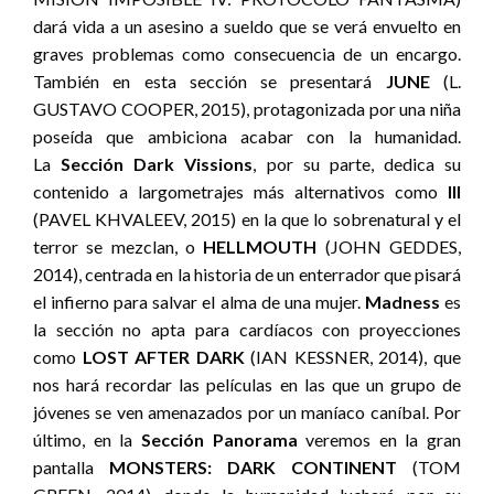
dará vida a un asesino a sueldo que se verá envuelto en
graves problemas como consecuencia de un encargo.
También en esta sección se presentará
JUNE
(L.
GUSTAVO COOPER, 2015), protagonizada por una niña
poseída que ambiciona acabar con la humanidad.
La
Sección Dark Vissions
, por su parte, dedica su
contenido a largometrajes más alternativos como
III
(PAVEL KHVALEEV, 2015) en la que lo sobrenatural y el
terror se mezclan, o
HELLMOUTH
(JOHN GEDDES,
2014), centrada en la historia de un enterrador que pisará
el infierno para salvar el alma de una mujer.
Madness
es
la sección no apta para cardíacos con proyecciones
como
LOST AFTER DARK
(IAN KESSNER, 2014), que
nos hará recordar las películas en las que un grupo de
jóvenes se ven amenazados por un maníaco caníbal. Por
último, en la
S
ección Panorama
veremos en la gran
pantalla
MONSTERS: DARK CONTINENT
(TOM