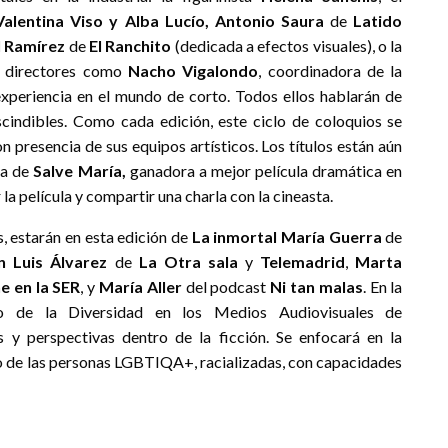
Valentina Viso y Alba Lucío, Antonio Saura
de
Latido
 Ramírez
de
El Ranchito
(dedicada a efectos visuales), o la
e directores como
Nacho Vigalondo
, coordinadora de la
xperiencia en el mundo de corto. Todos ellos hablarán de
cindibles. Como cada edición, este ciclo de coloquios se
 presencia de sus equipos artísticos. Los títulos están aún
ra de
Salve María,
ganadora a mejor película dramática en
la película y compartir una charla con la cineasta.
s, estarán en esta edición de
La inmortal
María Guerra
de
n Luis Álvarez
de
La Otra sala
y
Telemadrid
,
Marta
ne en la SER
, y
María Aller
del podcast
Ni tan malas
. En la
io de la Diversidad en los Medios Audiovisuales de
 y perspectivas dentro de la ficción. Se enfocará en la
ento de las personas LGBTIQA+, racializadas, con capacidades