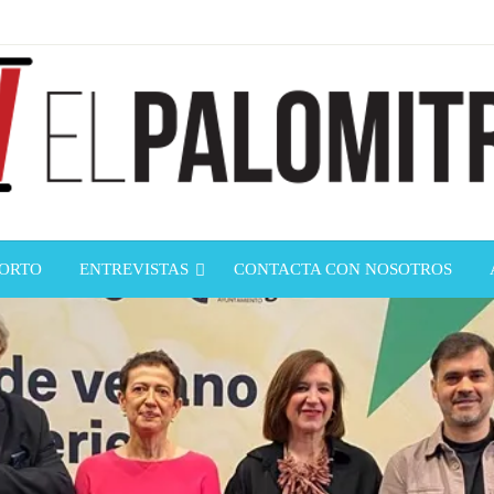
ndustria de cine española y latinoamericana
mitrón
CORTO
ENTREVISTAS
CONTACTA CON NOSOTROS