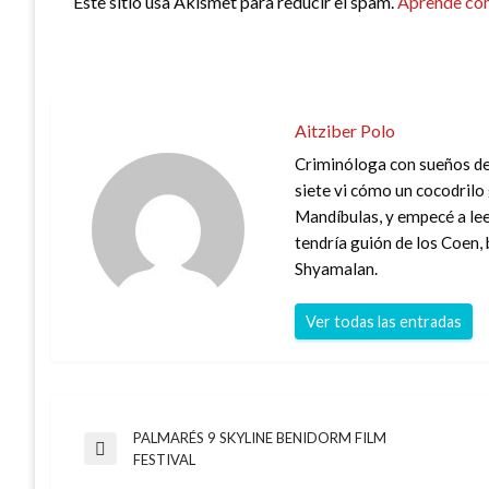
Este sitio usa Akismet para reducir el spam.
Aprende cóm
Aitziber Polo
Criminóloga con sueños de 
siete vi cómo un cocodril
Mandíbulas, y empecé a lee
tendría guión de los Coen
Shyamalan.
Ver todas las entradas
PALMARÉS 9 SKYLINE BENIDORM FILM
Navegación
Entrada
FESTIVAL
anterior