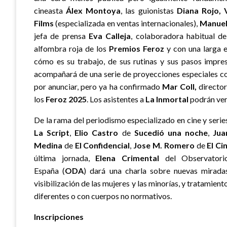
cineasta
Álex Montoya
, las guionistas
Diana Rojo, 
Films
(especializada en ventas internacionales),
Manuel
jefa de prensa
Eva Calleja
, colaboradora habitual d
alfombra roja de los
Premios Feroz
y con una larga e
cómo es su trabajo, de sus rutinas y sus pasos impres
acompañará de una serie de proyecciones especiales con
por anunciar, pero ya ha confirmado
Mar Coll
,
directo
los
Feroz 2025
. Los asistentes a
La Inmortal
podrán ver 
De la rama del periodismo especializado en cine y serie
La Script
,
Elio Castro
de
Sucedió una noche
,
Jua
Medina
de
El Confidencial
,
Jose M. Romero
de
El Ci
última jornada,
Elena Crimental
del Observator
España (
ODA
) dará una charla sobre nuevas miradas
visibilización de las mujeres y las minorías, y tratami
diferentes o con cuerpos no normativos.
Inscripciones