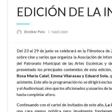
EDICIÓN DE LA 
Publicado
Aitziber Polo
9 abril, 2025
el
Del 23 al 29 de junio se celebrará en la Filmoteca de
sobre cine y series que organiza la Asociación de Inf
del Patronato Municipal de las Artes Escénicas y 
presentado los principales contenidos de esta edición
Rosa María Calaf, Emma Vilarasau y Eduard Sola
, 
asistente. Este año la programación no se dirigirá excl
y el Audiovisual, sino que los aficionados y usuarios de 
hasta completar aforo.
Continuando con el cartel de invitados de este año,
La 
una cara menos pública pero igualmente fundamenta