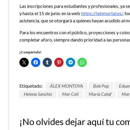
Las inscripciones para estudiantes y profesionales, ya s
y hasta el 15 de junio en la web
https://lainmortal.es/
. S
asistencia, que se otorgará a quienes hayan acudido al 
Para los encuentros con el público, proyecciones y colo
completar aforo, siempre dando prioridad a las personas 
¡Compártelo!
Etiquetado:
ÁLEX MONTOYA
Bob Pop
Eduar
Helena Sanchís
Mar Coll
María Calaf
Mar
¡No olvides dejar aquí tu co