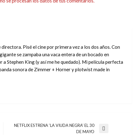
o se procesan los datos de tus comentarios.
directora. Pisé el cine por primera vez a los dos años. Con
o gigante se zampaba una vaca entera de un bocado en
r a Stephen King (y así me he quedado). Mi película perfecta
, banda sonora de Zimmer + Horner y plotwist made in
NETFLIX ESTRENA ‘LA VIUDA NEGRA’ EL 30
Entrada
DE MAYO
siguiente