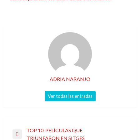
ADRIA NARANJO
Ver todas las entradas
Navegación
TOP 10. PELÍCULAS QUE
Entrada
TRIUNFARON EN SITGES
de