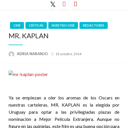
Saltar
al
contenido
CINE
CRÍTICAS
NUESTRO CINE
REDACTORES
MR. KAPLAN
Publicado
ADRIA NARANJO
13 octubre, 2014
el
Ya se empiezan a oler los aromas de los Oscars en
nuestras carteleras. MR. KAPLAN es la elegida por
Uruguay para optar a las privilegiadas plazas de
nominación a Mejor Película Extranjera. Aunque no
figure en las quinielas, este film es una buena opción para