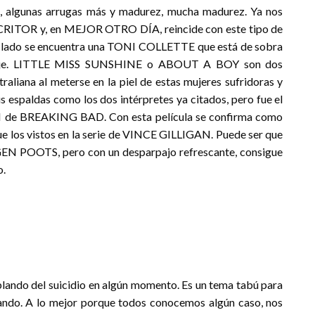
algunas arrugas más y madurez, mucha madurez. Ya nos
CRITOR y, en MEJOR OTRO DÍA, reincide con este tipo de
o lado se encuentra una TONI COLLETTE que está de sobra
oraje. LITTLE MISS SUNSHINE o ABOUT A BOY son dos
raliana al meterse en la piel de estas mujeres sufridoras y
 espaldas como los dos intérpretes ya citados, pero fue el
N de BREAKING BAD. Con esta película se confirma como
ue los vistos en la serie de VINCE GILLIGAN. Puede ser que
GEN POOTS, pero con un desparpajo refrescante, consigue
o.
hablando del suicidio en algún momento. Es un tema tabú para
ando. A lo mejor porque todos conocemos algún caso, nos