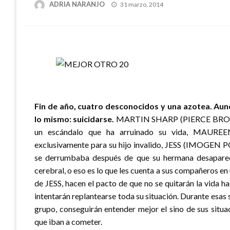
Publicado
ADRIA NARANJO
31 marzo, 2014
el
Fin de año, cuatro desconocidos y una azotea. Au
lo mismo: suicidarse.
MARTIN SHARP (PIERCE BROSNAN
un escándalo que ha arruinado su vida, MAURE
exclusivamente para su hijo invalido, JESS (IMOGEN P
se derrumbaba después de que su hermana desaparec
cerebral, o eso es lo que les cuenta a sus compañeros en
de JESS, hacen el pacto de que no se quitarán la vida h
intentarán replantearse toda su situación. Durante esas 
grupo, conseguirán entender mejor el sino de sus situ
que iban a cometer.