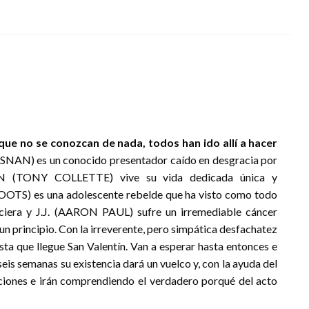
nque no se conozcan de nada, todos han ido
allí
a hacer
) es un conocido presentador caído en desgracia por
EN (TONY COLLETTE) vive su vida dedicada única y
OOTS) es una adolescente rebelde que ha visto como todo
iera y J.J. (AARON PAUL) sufre un irremediable cáncer
 un principio. Con la irreverente, pero simpática desfachatez
asta que llegue San Valentín. Van a esperar hasta entonces e
seis semanas su existencia dará un vuelco y, con la ayuda del
aciones e irán comprendiendo el verdadero porqué del acto