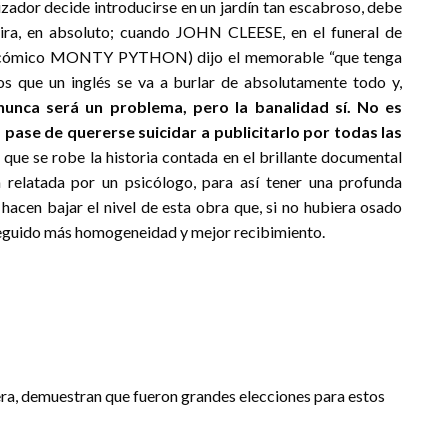
alizador decide introducirse en un jardín tan escabroso, debe
átira, en absoluto; cuando JOHN CLEESE, en el funeral de
ómico MONTY PYTHON) dijo el memorable “que tenga
os que un inglés se va a burlar de absolutamente todo y,
nunca será un problema, pero la banalidad sí. No es
a pase de quererse suicidar a publicitarlo por todas las
ue se robe la historia contada en el brillante documental
elatada por un psicólogo, para así tener una profunda
e hacen bajar el nivel de esta obra que, si no hubiera osado
eguido más homogeneidad y mejor recibimiento.
era, demuestran que fueron grandes elecciones para estos