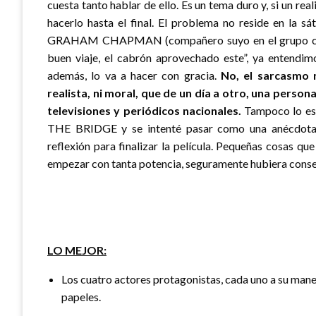
cuesta tanto hablar de ello. Es un tema duro y, si un re
hacerlo hasta el final. El problema no reside en la s
GRAHAM CHAPMAN (compañero suyo en el grupo c
buen viaje, el cabrón aprovechado este”, ya entendim
además, lo va a hacer con gracia.
No, el sarcasmo 
realista, ni moral, que de un día a otro, una person
televisiones y periódicos nacionales.
Tampoco lo es q
THE BRIDGE y se intenté pasar como una anécdota r
reflexión para finalizar la película. Pequeñas cosas qu
empezar con tanta potencia, seguramente hubiera cons
LO MEJOR:
Los cuatro actores protagonistas, cada uno a su man
papeles.