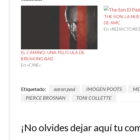
THE SON, LA N
DE AMC
En «REDACTORES
EL CAMINO: UNA PELÍCULA DE
BREAKING BAD
En «CINE»
Etiquetado:
aaron paul
IMOGEN POOTS
ME
PIERCE BROSNAN
TONI COLLETTE
¡No olvides dejar aquí tu co