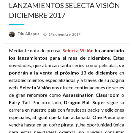
LANZAMIENTOS SELECTA VISIÓN
DICIEMBRE 2017
Publicado
Edu Allepuz
17 noviembre, 2017
el
Mediante nota de prensa,
Selecta Visión
ha anunciado
los lanzamientos para el mes de diciembre
. Estas
novedades, que abarcan tanto series como películas,
se
pondrán a la venta el próximo 13 de diciembre
en
establecimientos especializados y a través de su página
web.
Selecta Visión
nos ofrece continuaciones de series
de gran renombre como
Assassination Classroom
o
Fairy Tail
. Por otro lado,
Dragon Ball Super
sigue su
carrera en nuestro país con fabulosos packs y ediciones
especiales, al igual que la tan aclamada
One Piece
que
vendrá hasta en un cofre pirata. ¡Una oportunidad única
para estas navidades! Además, no olvidéis consultar