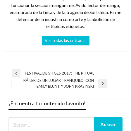
funcionar la sección manganime. Ávido lector de manga,
enamorado de la tinta y de la tragedia de Sui Ishida. Firme
defensor de la industria como arte y la abolición de
estúpidas etiquetas.
Ver todas las entradas
Navegación
FESTIVAL DE SITGES 2017: THE RITUAL
Entrada
de
TRÁILER DE UN LUGAR TRANQUILO, CON
anterior
Entrada
EMILY BLUNT Y JOHN KRASINSKI
entradas
siguiente
¡Encuentra tu contenido favorito!