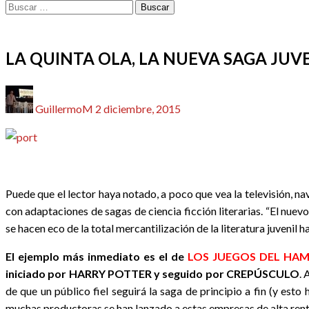
Buscar:
CINE
REDACTORES
LA QUINTA OLA, LA NUEVA SAGA JUVE
Publicado
GuillermoM
2 diciembre, 2015
el
Puede que el lector haya notado, a poco que vea la televisión, nav
con adaptaciones de sagas de ciencia ficción literarias. “El nuev
se hacen eco de la total mercantilización de la literatura juveni
El ejemplo más inmediato es el de
LOS JUEGOS DEL HA
iniciado por HARRY POTTER y seguido por CREPÚSCULO
. 
de que un público fiel seguirá la saga de principio a fin (y esto 
muchas productoras se han lanzado a estas empresas de alta renta