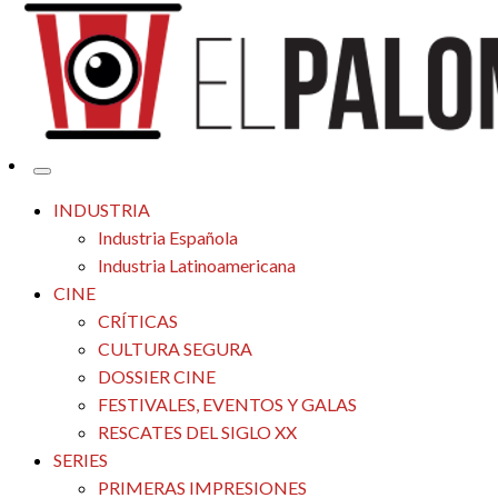
Tu espacio de la industria de cine española y latinoamericana
El Palomitrón
INDUSTRIA
Industria Española
Industria Latinoamericana
CINE
CRÍTICAS
CULTURA SEGURA
DOSSIER CINE
FESTIVALES, EVENTOS Y GALAS
RESCATES DEL SIGLO XX
SERIES
PRIMERAS IMPRESIONES