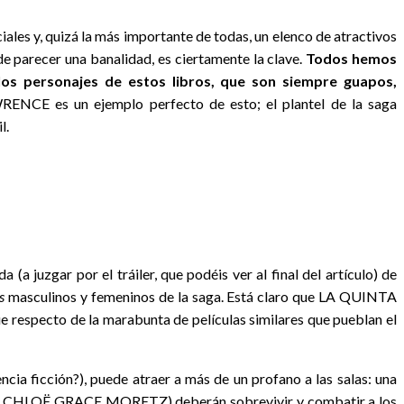
iales y, quizá la más importante de todas, un elenco de atractivos
de parecer una banalidad, es ciertamente la clave.
Todos hemos
os personajes de estos libros, que son siempre guapos,
ENCE es un ejemplo perfecto de esto; el plantel de la saga
l.
 (a juzgar por el tráiler, que podéis ver al final del artículo) de
s
masculinos y femeninos de la saga. Está claro que LA QUINTA
e respecto de la marabunta de películas similares que pueblan el
ia ficción?), puede atraer a más de un profano a las salas: una
onista, CHLOË GRACE MORETZ) deberán sobrevivir y combatir a los