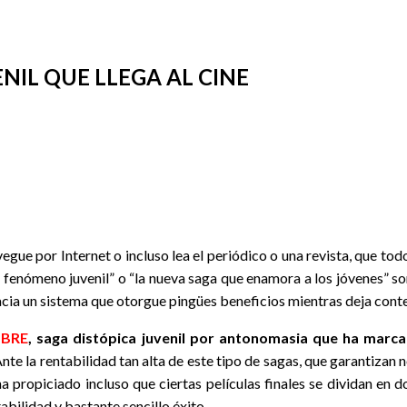
NIL QUE LLEGA AL CINE
egue por Internet o incluso lea el periódico o una revista, que tod
o fenómeno juvenil” o “la nueva saga que enamora a los jóvenes” son
l hacia un sistema que otorgue pingües beneficios mientras deja con
MBRE
, saga distópica juvenil por antonomasia que ha marc
Ante la rentabilidad tan alta de este tipo de sagas, que garantizan 
ha propiciado incluso que ciertas películas finales se dividan en d
bilidad y bastante sencillo éxito.