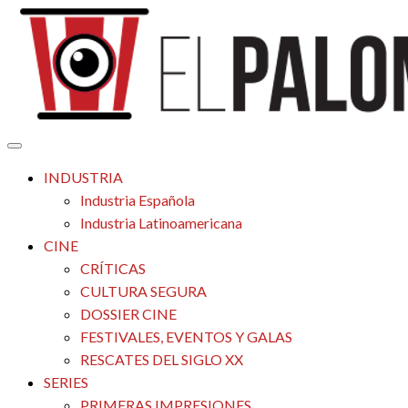
Saltar
al
contenido
Tu espacio de la industria de cine española y latinoamericana
El Palomitrón
INDUSTRIA
Industria Española
Industria Latinoamericana
CINE
CRÍTICAS
CULTURA SEGURA
DOSSIER CINE
FESTIVALES, EVENTOS Y GALAS
RESCATES DEL SIGLO XX
SERIES
PRIMERAS IMPRESIONES