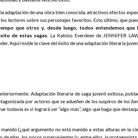
 la adaptación de una obra bien conocida, atractivos efectos espec
 los lectores sobre sus personajes favoritos. Esto último, que pue
iempo que otros y, desde luego, todos entendemos que l
xito de estas sagas
. La Katniss Everdeen de JENNIFER LAWR
 Aquí reside la clave del éxito de una adaptación literaria juveni
nteriormente. Adaptación literaria de saga juvenil exitosa, poblada
rotagonizada por actores que se adueñen de los suspiros de los
fan
ar todavía es si logrará ser “algo más”, algo que haga que destaqu
manido (¿qué argumento no está manido a estas alturas en la cienc
tro de ellas, los pocos supervivientes (y, entre ellos, la protag