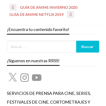
Navegación
GUÍA DE ANIME INVIERNO 2020
Entrada
de
GUÍA DE ANIME NETFLIX 2019
anterior
Entrada
entradas
siguiente
¡Encuentra tu contenido favorito!
¡Síguenos en nuestras RRSS!
X
Instagram
YouTube
SERVICIOS DE PRENSA PARA CINE, SERIES,
FESTIVALES DE CINE, CORTOMETRAJES Y