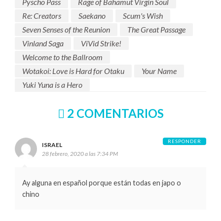
Pyscho Pass
Rage of Bahamut Virgin Soul
Re: Creators
Saekano
Scum's Wish
Seven Senses of the Reunion
The Great Passage
Vinland Saga
ViVid Strike!
Welcome to the Ballroom
Wotakoi: Love is Hard for Otaku
Your Name
Yuki Yuna is a Hero
2 COMENTARIOS
RESPONDER
ISRAEL
28 febrero, 2020 a las 7:34 PM
Ay alguna en español porque están todas en japo o
chino