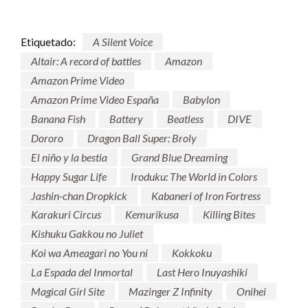
Etiquetado:
A Silent Voice
Altair: A record of battles
Amazon
Amazon Prime Video
Amazon Prime Video España
Babylon
Banana Fish
Battery
Beatless
DIVE
Dororo
Dragon Ball Super: Broly
El niño y la bestia
Grand Blue Dreaming
Happy Sugar Life
Iroduku: The World in Colors
Jashin-chan Dropkick
Kabaneri of Iron Fortress
Karakuri Circus
Kemurikusa
Killing Bites
Kishuku Gakkou no Juliet
Koi wa Ameagari no You ni
Kokkoku
La Espada del Inmortal
Last Hero Inuyashiki
Magical Girl Site
Mazinger Z Infinity
Onihei