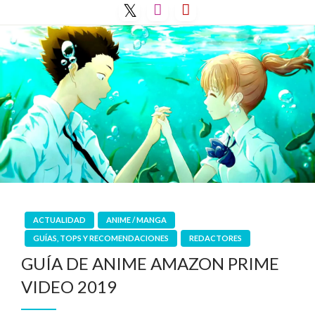
Saltar
al
contenido
ACTUALIDAD
ANIME / MANGA
GUÍAS, TOPS Y RECOMENDACIONES
REDACTORES
GUÍA DE ANIME AMAZON PRIME
VIDEO 2019