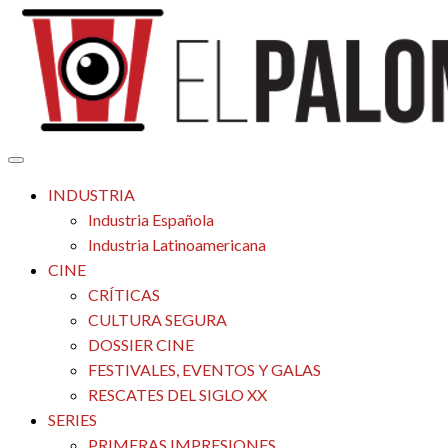
Saltar
al
contenido
Tu espacio de la industria de cine española y latinoamericana
El Palomitrón
INDUSTRIA
Industria Española
Industria Latinoamericana
CINE
CRÍTICAS
CULTURA SEGURA
DOSSIER CINE
FESTIVALES, EVENTOS Y GALAS
RESCATES DEL SIGLO XX
SERIES
PRIMERAS IMPRESIONES