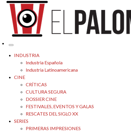
Tu espacio de la industria de cine española y latinoamericana
El Palomitrón
INDUSTRIA
Industria Española
Industria Latinoamericana
CINE
CRÍTICAS
CULTURA SEGURA
DOSSIER CINE
FESTIVALES, EVENTOS Y GALAS
RESCATES DEL SIGLO XX
SERIES
PRIMERAS IMPRESIONES