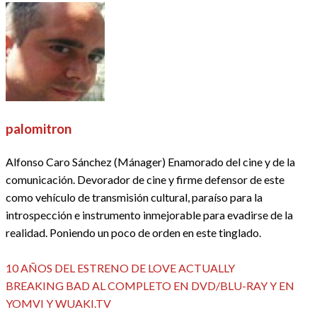
palomitron
Alfonso Caro Sánchez (Mánager) Enamorado del cine y de la
comunicación. Devorador de cine y firme defensor de este
como vehículo de transmisión cultural, paraíso para la
introspección e instrumento inmejorable para evadirse de la
realidad. Poniendo un poco de orden en este tinglado.
Ver todas las entradas
Entrada
Navegación
10 AÑOS DEL ESTRENO DE LOVE ACTUALLY
anterior
Entrada
BREAKING BAD AL COMPLETO EN DVD/BLU-RAY Y EN
de
siguiente
YOMVI Y WUAKI.TV