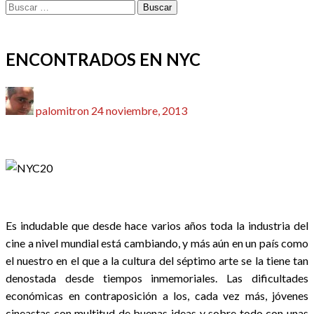
Buscar:
CINE
CRÍTICAS
NUESTRO CINE
ENCONTRADOS EN NYC
Publicado
palomitron
24 noviembre, 2013
el
Es indudable que desde hace varios años toda la industria del
cine a nivel mundial está cambiando, y más aún en un país como
el nuestro en el que a la cultura del séptimo arte se la tiene tan
denostada desde tiempos inmemoriales. Las dificultades
económicas en contraposición a los, cada vez más, jóvenes
cineastas con multitud de buenas ideas y sobre todo con unas