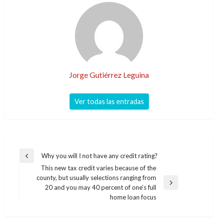
Jorge Gutiérrez Leguina
Ver todas las entradas
Navegación
Why you will I not have any credit rating?
Entrada
de
This new tax credit varies because of the
anterior
county, but usually selections ranging from
entradas
Entrada
20 and you may 40 percent of one’s full
siguiente
home loan focus