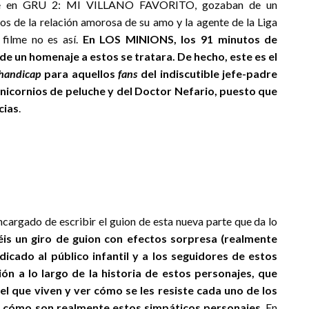
 que en GRU 2: MI VILLANO FAVORITO, gozaban de un
os de la relación amorosa de su amo y la agente de la Liga
 filme no es así.
En LOS MINIONS, los 91 minutos de
 de un homenaje a estos se tratara. De hecho, este es el
handicap
para aquellos
fans
del indiscutible jefe-padre
unicornios de peluche y del Doctor Nefario, puesto que
cias
.
do de escribir el guion de esta nueva parte que da lo
is un giro de guion con efectos sorpresa (realmente
icado al público infantil y a los seguidores de estos
ón a lo largo de la historia de estos personajes, que
l que viven y ver cómo se les resiste cada uno de los
r cómo son realmente estos simpáticos personajes
. En