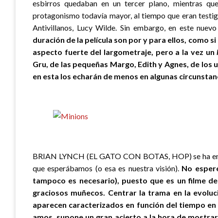
esbirros quedaban en un tercer plano, mientras
protagonismo todavía mayor, al tiempo que eran testig
Antivillanos, Lucy Wilde. Sin embargo, en este nuevo
duración de la película son por y para ellos, como si
aspecto fuerte del largometraje, pero a la vez un
Gru, de las pequeñas Margo, Edith y Agnes, de los 
en esta los echarán de menos en algunas circunstan
BRIAN LYNCH (EL GATO CON BOTAS, HOP) se ha encarga
que esperábamos (o esa es nuestra visión).
No esperé
tampoco es necesario), puesto que es un filme ded
graciosos muñecos. Centrar la trama en la evoluci
aparecen caracterizados en función del tiempo en e
amos, supone un gran acierto a la hora de mostra