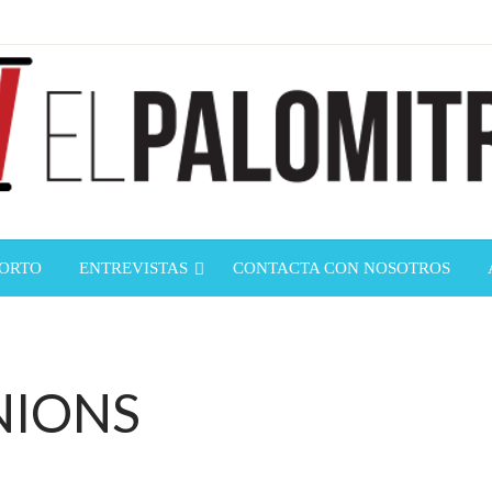
ndustria de cine española y latinoamericana
mitrón
CORTO
ENTREVISTAS
CONTACTA CON NOSOTROS
INIONS