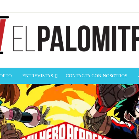
ndustria de cine española y latinoamericana
mitrón
CORTO
ENTREVISTAS
CONTACTA CON NOSOTROS