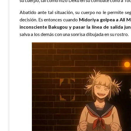
su cuerpo, tal como hizo Deku en su combate contra To
Abatido ante tal situación, su cuerpo no le permite 
decisión. Es entonces cuando
Midoriya golpea a All M
inconsciente Bakugou y pasar la línea de salida jun
salva a los demás con una sonrisa dibujada en su rostro.