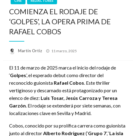
CINE
REDACTORES
COMIENZA EL RODAJE DE
‘GOLPES’, LA OPERA PRIMA DE
RAFAEL COBOS
Publicado
Martín Ortiz
11 marzo, 2025
el
El 11 de marzo de 2025 marca el inicio del rodaje de
‘
Golpes
’, el esperado debut como director del
reconocido guionista
Rafael Cobos
. Este thriller
vertiginoso y descarnado está protagonizado por un
elenco de diez:
Luis Tosar, Jesús Carroza y Teresa
Garzón
. El rodaje se extenderá por siete semanas, con
localizaciones clave en Sevilla y Madrid.
Cobos, conocido por su prolífica carrera como guionista
junto al director
Alberto Rodríguez
(‘
Grupo 7
’, ‘
La isla