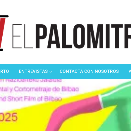
ndustria de cine española y latinoamericana
mitrón
ORTO
ENTREVISTAS
CONTACTA CON NOSOTROS