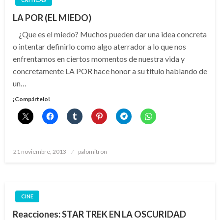
LA POR (EL MIEDO)
¿Que es el miedo? Muchos pueden dar una idea concreta
o intentar definirlo como algo aterrador a lo que nos
enfrentamos en ciertos momentos de nuestra vida y
concretamente LA POR hace honor a su titulo hablando de
un…
¡Compártelo!
Publicado
21 noviembre, 2013
palomitron
el
CINE
Reacciones: STAR TREK EN LA OSCURIDAD