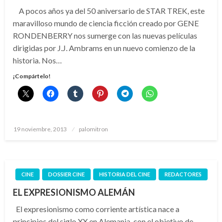
A pocos años ya del 50 aniversario de STAR TREK, este
maravilloso mundo de ciencia ficción creado por GENE
RONDENBERRY nos sumerge con las nuevas películas
dirigidas por J.J. Ambrams en un nuevo comienzo de la
historia. Nos…
¡Compártelo!
Publicado
19 noviembre, 2013
palomitron
el
CINE
DOSSIER CINE
HISTORIA DEL CINE
REDACTORES
EL EXPRESIONISMO ALEMÁN
El expresionismo como corriente artística nace a
principios del siglo XX en Alemania, con el objetivo de