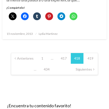
¡Compártelo!
Publicado
15 noviembre, 2013
Lydia Martinez
el
Paginación
de
Anteriores
1
…
417
418
419
entradas
…
434
Siguientes
¡Encuentra tu contenido favorito!