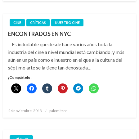
CINE
CRÍTICAS
NUESTRO CINE
ENCONTRADOS EN NYC
Es indudable que desde hace varios años toda la
industria del cine a nivel mundial está cambiando, y más
aún en un país como el nuestro en el que a la cultura del
séptimo arte se la tiene tan denostada…
¡Compártelo!
Publicado
24 noviembre, 2013
palomitron
el
CRÍTICAS