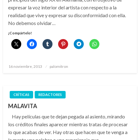
expresar la voz interior del artista con respecto a la
realidad que vive y expresar su disconformidad con ella.
No debemos olvidar…
¡Compártelo!
Publicado
16 noviembre, 2013
palomitron
el
CRÍTICAS
REDACTORES
MALAVITA
Hay películas que te dejan pegada al asiento, mirando
los créditos finales aparecer mientras tratas de procesar
lo que acabas de ver. Hay otras que hacen que te venga a
la mente una palabra o una experiencia que…