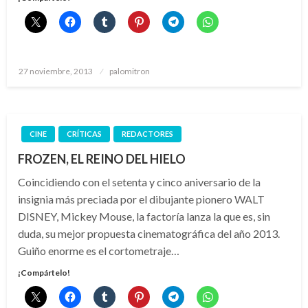
Publicado
27 noviembre, 2013
palomitron
el
CINE
CRÍTICAS
REDACTORES
FROZEN, EL REINO DEL HIELO
Coincidiendo con el setenta y cinco aniversario de la
insignia más preciada por el dibujante pionero WALT
DISNEY, Mickey Mouse, la factoría lanza la que es, sin
duda, su mejor propuesta cinematográfica del año 2013.
Guiño enorme es el cortometraje…
¡Compártelo!