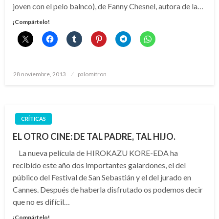
joven con el pelo balnco), de Fanny Chesnel, autora de la…
¡Compártelo!
Publicado
28 noviembre, 2013
palomitron
el
CRÍTICAS
EL OTRO CINE: DE TAL PADRE, TAL HIJO.
La nueva película de HIROKAZU KORE-EDA ha
recibido este año dos importantes galardones, el del
público del Festival de San Sebastián y el del jurado en
Cannes. Después de haberla disfrutado os podemos decir
que no es difícil…
¡Compártelo!