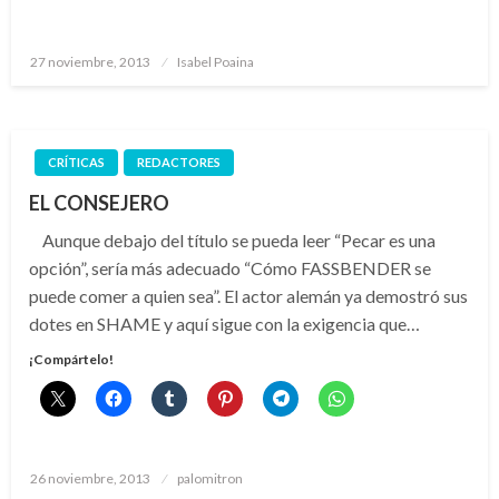
Publicado
27 noviembre, 2013
Isabel Poaina
el
CRÍTICAS
REDACTORES
EL CONSEJERO
Aunque debajo del título se pueda leer “Pecar es una
opción”, sería más adecuado “Cómo FASSBENDER se
puede comer a quien sea”. El actor alemán ya demostró sus
dotes en SHAME y aquí sigue con la exigencia que…
¡Compártelo!
Publicado
26 noviembre, 2013
palomitron
el